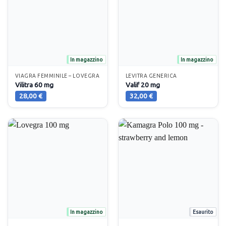
In magazzino
In magazzino
VIAGRA FEMMINILE – LOVEGRA
LEVITRA GENERICA
Vilitra 60 mg
Valif 20 mg
28,00
€
32,00
€
In magazzino
Esaurito