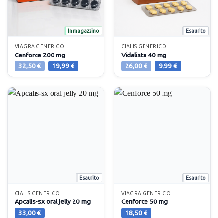
In magazzino
Esaurito
VIAGRA GENERICO
CIALIS GENERICO
Cenforce 200 mg
Vidalista 40 mg
Il
Il
Il
Il
32,50
€
19,99
€
26,00
€
9,99
€
prezzo
prezzo
prezzo
prezzo
originale
attuale
originale
attuale
era:
è:
era:
è:
32,50 €.
19,99 €.
26,00 €.
9,99 €.
Esaurito
Esaurito
CIALIS GENERICO
VIAGRA GENERICO
Apcalis-sx oral jelly 20 mg
Cenforce 50 mg
33,00
€
18,50
€