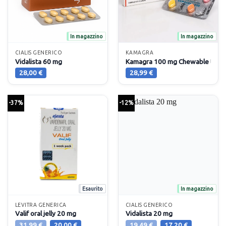
In magazzino
In magazzino
CIALIS GENERICO
KAMAGRA
Vidalista 60 mg
Kamagra 100 mg Chewable tabs
28,00
€
28,99
€
-37%
-12%
Esaurito
In magazzino
LEVITRA GENERICA
CIALIS GENERICO
Valif oral jelly 20 mg
Vidalista 20 mg
Il
Il
Il
Il
31,99
€
20,00
€
19,49
€
17,20
€