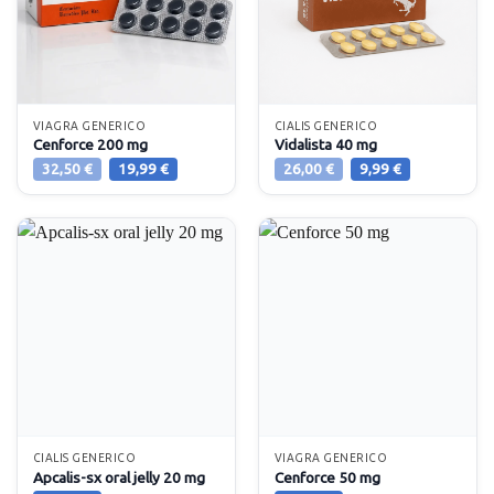
VIAGRA GENERICO
CIALIS GENERICO
Cenforce 200 mg
Vidalista 40 mg
Il
Il
Il
Il
32,50
€
19,99
€
26,00
€
9,99
€
prezzo
prezzo
prezzo
prezzo
originale
attuale
originale
attuale
era:
è:
era:
è:
32,50 €.
19,99 €.
26,00 €.
9,99 €.
CIALIS GENERICO
VIAGRA GENERICO
Apcalis-sx oral jelly 20 mg
Cenforce 50 mg