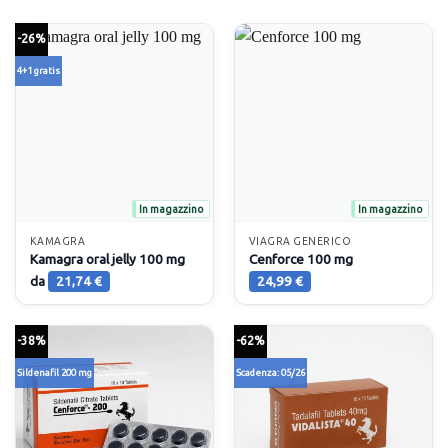
-26%
4+1 gratis
In magazzino
In magazzino
KAMAGRA
VIAGRA GENERICO
Kamagra oral jelly 100 mg
Cenforce 100 mg
da
21,74
€
24,99
€
-38%
-62%
Sildenafil 200 mg
Scadenza: 05/26