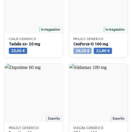
In magazzino
In magazzino
CIALIS GENERICO
PRILIGY GENERICO
Tadalis sx- 20 mg
Cenforce-D 160 mg
Il
Il
20,00
€
28,50
€
22,80
€
prezzo
prezzo
originale
attuale
era:
è:
28,50 €.
22,80 €.
Esaurito
Esaurito
PRILIGY GENERICO
VIAGRA GENERICO