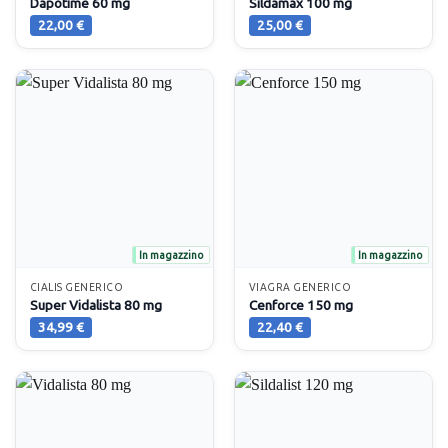
Dapotime 60 mg
Sildamax 100 mg
22,00
€
25,00
€
In magazzino
In magazzino
CIALIS GENERICO
VIAGRA GENERICO
Super Vidalista 80 mg
Cenforce 150 mg
34,99
€
22,40
€